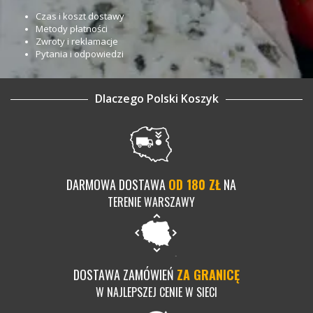
Czas i koszt dostawy
Metody płatności
Zwroty i reklamacje
Pytania i odpowiedzi
Dlaczego Polski Koszyk
DARMOWA DOSTAWA
OD 180 ZŁ
NA
TERENIE WARSZAWY
DOSTAWA ZAMÓWIEŃ
ZA GRANICĘ
W NAJLEPSZEJ CENIE W SIECI