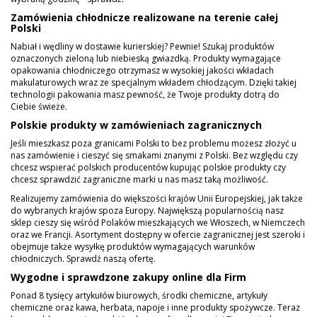
Zamówienia chłodnicze realizowane na terenie całej
Polski
Nabiał i wędliny w dostawie kurierskiej? Pewnie! Szukaj produktów
oznaczonych zieloną lub niebieską gwiazdką. Produkty wymagające
opakowania chłodniczego otrzymasz w wysokiej jakości wkładach
makulaturowych wraz ze specjalnym wkładem chłodzącym. Dzięki takiej
technologii pakowania masz pewność, że Twoje produkty dotrą do
Ciebie świeże.
Polskie produkty w zamówieniach zagranicznych
Jeśli mieszkasz poza granicami Polski to bez problemu możesz złożyć u
nas zamówienie i cieszyć się smakami znanymi z Polski. Bez względu czy
chcesz wspierać polskich producentów kupując polskie produkty czy
chcesz sprawdzić zagraniczne marki u nas masz taką możliwość.
Realizujemy zamówienia do większości krajów Unii Europejskiej, jak także
do wybranych krajów spoza Europy. Największą popularnością nasz
sklep cieszy się wśród Polaków mieszkających we Włoszech, w Niemczech
oraz we Francji. Asortyment dostępny w ofercie zagranicznej jest szeroki i
obejmuje także wysyłkę produktów wymagających warunków
chłodniczych. Sprawdź naszą ofertę.
Wygodne i sprawdzone zakupy online dla Firm
Ponad 8 tysięcy artykułów biurowych, środki chemiczne, artykuły
chemiczne oraz kawa, herbata, napoje i inne produkty spożywcze. Teraz