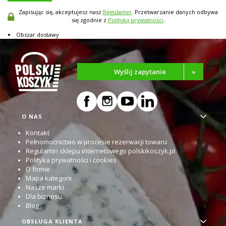
Zapisując się, akceptujesz nasz
Regulamin
. Przetwarzanie danych odbywa
się zgodnie z
Polityką prywatności
.
Obszar dostawy
Wyślij zapytanie
»
Linki w stopce
O NAS
Kontakt
Pełnomocnictwo w procesie rezerwacji towaru
Regulamin sklepu internetowego polskikoszyk.pl
Polityka prywatności i cookies
O firmie
Mapa kategorii
Nasze marki
Dla biznesu
Blog
OBSŁUGA KLIENTA