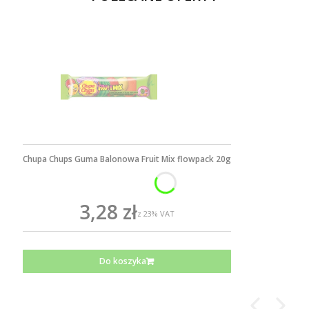
Chupa Chups Guma Balonowa Fruit Mix flowpack 20g
3,28 zł
z
23%
VAT
Do koszyka