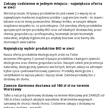
Zakupy codzienne w jednym miejscu - największa oferta
w sieci
Wśród przeszło 30 tysięcy produktów (to jest nawet 2 x więcej niż w
największym markecie) znajdziesz polskie i zagraniczne marki – te znane i
lubiane oraz te mniej powszechne. Mówiąc krótko, w naszym sklepie
znajdziesz wszystko to, co potrzebujesz. Od szerokiej oferty produktów
spożywczych (w tym produkty BIO oraz od lokalnych dostawców), przez
chemię gospodarczą i profesjonalną, kosmetyki (w tym kosmetyki
naturalne), artykuły higieniczne po artykuły biurowe oraz karmy dla
domowych zwierzaków.
Największy wybór produktów BIO w sieci
Nasza oferta produktów ekologicznych zrobi na Tobie
wrażenie.Oferujemy Ci ponad 4 tysiące produktów z kategorii żywność
ekologiczna oraz chemia gospodarcza bio. Naszym celem jest promocja
naturalnej, ekologicznej żywności wśród tych, którym zależy na zdrowym
trybie życia i pełnowartościowej żywności. Produkty ekologiczne z
certyfikatem to wyższa jakość i lepszy smak. Zamów produkty bio z
dostawą do domu.
Zawsze darmowa dostawa od 180 zł zł na terenie
Warszawy
Tylko u nas próg darmowej dostawy na terenie Warszawy jest ZAWSZE od
180 zł zł bez żadnych ukrytych warunków. Brak limitów wagowych -
zamawiaj ile chcesz i kiedy chcesz. Codzienne zakupy z dostawą na
wybraną godzinę - sprawdź.